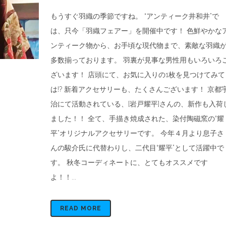
もうすぐ羽織の季節ですね。 “アンティーク井和井”で
は、只今「羽織フェアー」を開催中です！ 色鮮やかな
ンティーク物から、お手頃な現代物まで、素敵な羽織
多数揃っております。 羽裏が見事な男性用もいろいろ
ざいます！ 店頭にて、お気に入りの1枚を見つけてみて
は!? 新着アクセサリーも、たくさんございます！ 京都
治にて活動されている、[岩戸耀平]さんの、新作も入荷
ました！！ 全て、手描き焼成された、染付陶磁窯の“耀
平”オリジナルアクセサリーです。 今年４月より息子さ
んの駿介氏に代替わりし、二代目“耀平”として活躍中で
す。 秋冬コーディネートに、とてもオススメです
よ！！...
READ MORE