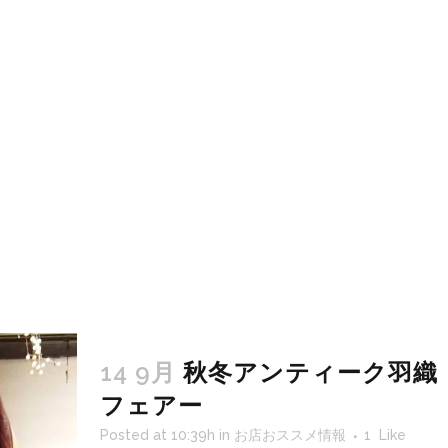
14 9月
秋冬アンティーク羽織
フェアー
Posted at 10:39h
in
お店おススメ情報
1
Like