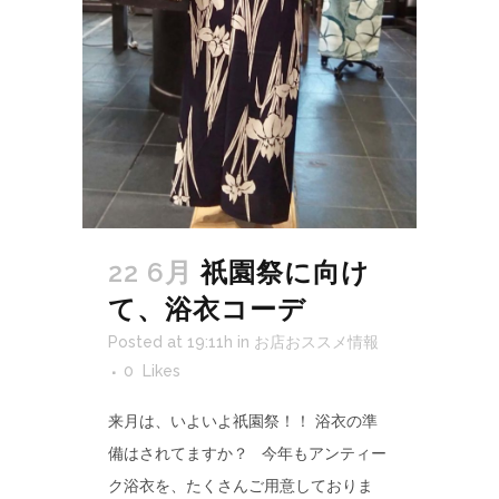
22 6月
祇園祭に向け
て、浴衣コーデ
Posted at 19:11h
in
お店おススメ情報
0
Likes
来月は、いよいよ祇園祭！！ 浴衣の準
備はされてますか？ 今年もアンティー
ク浴衣を、たくさんご用意しておりま