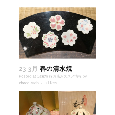
23 3月
春の清水焼
Posted at 14:57h
in
お店おススメ情報
by
chaco-web
0
Likes