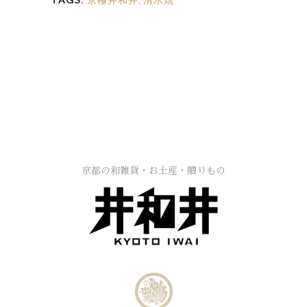
TAGS:
京極井和井
,
清水焼
京都の和雑貨・お土産・贈りもの